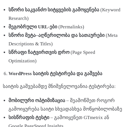
სწორი
საკვანძო
სიტყვების
გამოყენება
(Keyword
Research)
მეგობრული
URL-
ები
(Permalinks)
სწორი
მეტა
–
აღწერილობა
და
სათაურები
(Meta
Descriptions & Titles)
სწრაფი
ჩატვირთვის
დრო
(Page Speed
Optimization)
WordPress
საიტის
ტესტირება
და
გაშვება
საიტის გაშვებამდე მნიშვნელოვანია ტესტირება:
მობილური
ოპტიმიზაცია
– შეამოწმეთ როგორ
გამოიყურება საიტი სხვადასხვა მოწყობილობაზე
სისწრაფის
ტესტი
– გამოიყენეთ GTmetrix ან
Google PageSpeed Insights