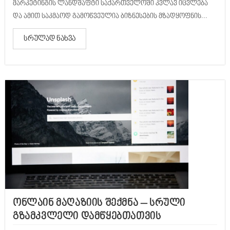
მარკეტინგის ლანდშაფტი საქართველოში კვლავ იცვლება
და ამით საკმაოდ გამოწვეულია ბიზნესების მზადყოფნის...
სრულად ნახვა
ონლაინ მაღაზიის შექმნა – სრული
გზამკვლელი დამწყებთათვის