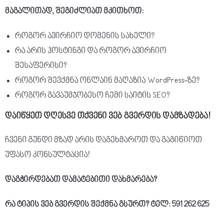
მაგალითად
,
შეგიძლიათ
მკითხოთ
:
როგორ ავირჩიო დომენის სახელი?
რა არის ჰოსტინგი და როგორ ავირჩიო
შესაფერისი?
როგორ შევქმნა ონლაინ მაღაზია
WordPress
-ზე?
როგორ გავაუმჯობესო ჩემი საიტის SEO?
დაიწყეთ
დღესვე
თქვენი
ვებ
გვერდის
დამზადება
!
ჩვენი გუნდი მზად არის დაგეხმაროთ და გაგიწიოთ
უფასო კონსულტაცია!
დაგჭირდებათ
დამატებითი
დახმარება
?
რა
ტიპის
ვებ
გვერდის
შექმნა
გსურთ
? ტელ: 591 262 625