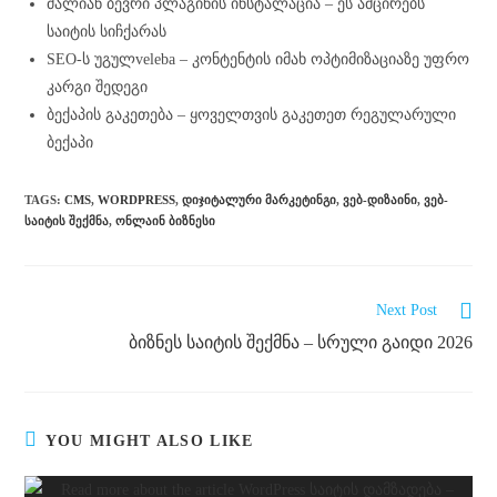
ძალიან ბევრი პლაგინის ინსტალაცია – ეს ამცირებს
საიტის სიჩქარას
SEO-ს უგულveleba – კონტენტის იმახ ოპტიმიზაციაზე უფრო
კარგი შედეგი
ბექაპის გაკეთება – ყოველთვის გაკეთეთ რეგულარული
ბექაპი
TAGS
:
CMS
,
WORDPRESS
,
ᲓᲘᲯᲘᲢᲐᲚᲣᲠᲘ ᲛᲐᲠᲙᲔᲢᲘᲜᲒᲘ
,
ᲕᲔᲑ-ᲓᲘᲖᲐᲘᲜᲘ
,
ᲕᲔᲑ-
ᲡᲐᲘᲢᲘᲡ ᲨᲔᲥᲛᲜᲐ
,
ᲝᲜᲚᲐᲘᲜ ᲑᲘᲖᲜᲔᲡᲘ
Next Post
ბიზნეს საიტის შექმნა – სრული გაიდი 2026
YOU MIGHT ALSO LIKE