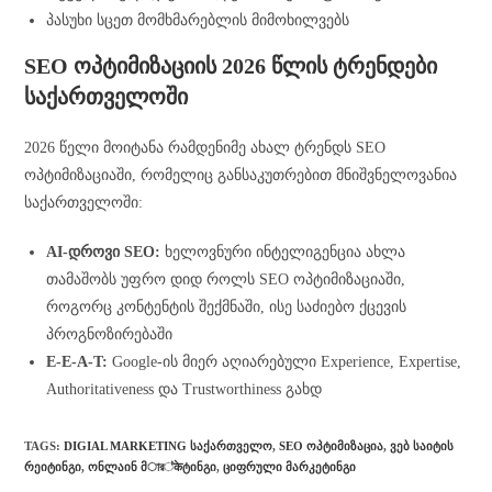
პასუხი სცეთ მომხმარებლის მიმოხილვებს
SEO ოპტიმიზაციის 2026 წლის ტრენდები
საქართველოში
2026 წელი მოიტანა რამდენიმე ახალ ტრენდს SEO
ოპტიმიზაციაში, რომელიც განსაკუთრებით მნიშვნელოვანია
საქართველოში:
AI-დროვი SEO:
ხელოვნური ინტელიგენცია ახლა
თამაშობს უფრო დიდ როლს SEO ოპტიმიზაციაში,
როგორც კონტენტის შექმნაში, ისე საძიებო ქცევის
პროგნოზირებაში
E-E-A-T:
Google-ის მიერ აღიარებული Experience, Expertise,
Authoritativeness და Trustworthiness გახდ
TAGS
:
DIGIAL MARKETING ᲡᲐᲥᲐᲠᲗᲕᲔᲚᲝ
,
SEO ᲝᲞᲢᲘᲛᲘᲖᲐᲪᲘᲐ
,
ᲕᲔᲑ ᲡᲐᲘᲢᲘᲡ
ᲠᲔᲘᲢᲘᲜᲒᲘ
,
ᲝᲜᲚᲐᲘᲜ Მার්केᲢᲘᲜᲒᲘ
,
ᲪᲘᲤᲠᲣᲚᲘ ᲛᲐᲠᲙᲔᲢᲘᲜᲒᲘ