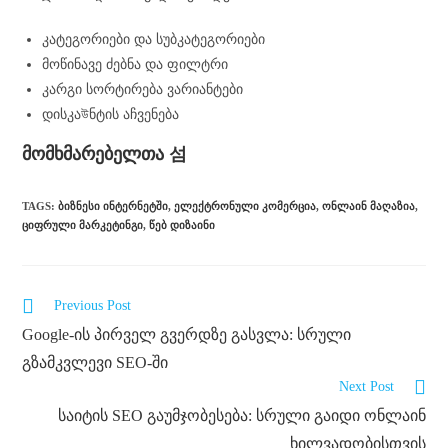
კატეგორიები და სუბკატეგორიები
მოწინავე ძებნა და ფილტრი
კარგი სორტირება ვარიანტები
დისკაউნტის აჩვენება
მომხმარებელთა 섬
TAGS
:
ᲑᲘᲖᲜᲔᲡᲘ ᲘᲜᲢᲔᲠᲜᲔᲢᲨᲘ
,
ᲔᲚᲔᲥᲢᲠᲝᲜᲣᲚᲘ ᲙᲝᲛᲔᲠᲪᲘᲐ
,
ᲝᲜᲚᲐᲘᲜ ᲛᲐᲦᲐᲖᲘᲐ
,
ᲪᲘᲤᲠᲣᲚᲘ ᲛᲐᲠᲙᲔᲢᲘᲜᲒᲘ
,
ᲬᲔᲑ ᲓᲘᲖᲐᲘᲜᲘ
Previous Post
Google-ის პირველ გვერდზე გასვლა: სრული
გზამკვლევი SEO-ში
Next Post
საიტის SEO გაუმჯობესება: სრული გაიდი ონლაინ
ხილვადობისთვის