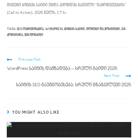
თქვენი ბიზნეს საიტი უნდა ჰქონდეს ნათელი “გამოწვევების”
(Call to Action). 2026 წელს, CTA-
TAGS
:
SEO ᲝᲞᲢᲘᲛᲘᲖᲐᲪᲘᲐ
,
WORDPRESS
,
ᲑᲘᲖᲜᲔᲡ ᲡᲐᲘᲢᲘ
,
ᲓᲝᲛᲔᲜᲘ ᲓᲐ ᲰᲝᲡᲢᲘᲜᲒᲘ
,
ᲔᲥ-
ᲙᲝᲛᲔᲠᲪᲘᲐ
,
ᲕᲔᲑ ᲓᲘᲖᲐᲘᲜᲘ
Previous Post
WordPress საიტის დამზადება – სრული გაიდი 2026
Next Post
საიტის SEO გაუმჯობესება: სრული გზამკვლევი 2026
YOU MIGHT ALSO LIKE