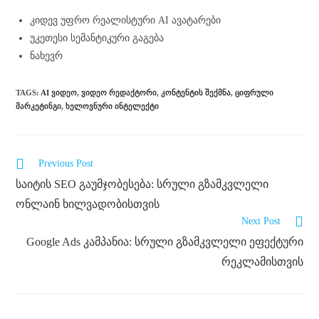
კიდევ უფრო რეალისტური AI ავატარები
უკეთესი სემანტიკური გაგება
ნახევრ
TAGS
:
AI ᲕᲘᲓᲔᲝ
,
ᲕᲘᲓᲔᲝ ᲠᲔᲓᲐᲥᲢᲝᲠᲘ
,
ᲙᲝᲜᲢᲔᲜᲢᲘᲡ ᲨᲔᲥᲛᲜᲐ
,
ᲪᲘᲤᲠᲣᲚᲘ
ᲛᲐᲠᲙᲔᲢᲘᲜᲒᲘ
,
ᲮᲔᲚᲝᲕᲜᲣᲠᲘ ᲘᲜᲢᲔᲚᲔᲥᲢᲘ
Previous Post
საიტის SEO გაუმჯობესება: სრული გზამკვლელი
ონლაინ ხილვადობისთვის
Next Post
Google Ads კამპანია: სრული გზამკვლელი ეფექტური
რეკლამისთვის