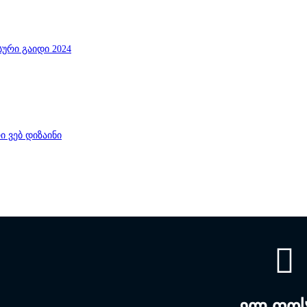
ელ.ფო