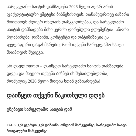
სარეკლამო საიტის დამზადება 2026 წელი აღარ არის
ფაქულტატიური უმეტესი ბიზნესისთვის. თანამედროვე ბაზარი
მოითხოვს ძლიერ ონლაინ დამკვიდრებას, და სარეკლამო
საიტის დამზადება მისი კერძო ღირებული ელემენტია. სწორი
პლანირება, დიზაინი, კონტენტი და ოპტიმიზაცია ეს
ყველაფერი დაგახმარებთ, რომ თქვენი სარეკლამო საიტი
მოიპოვოს შედეგი.
არ დაელოდოთ – დაიწყეთ სარეკლამო საიტის დამზადება
დღეს და მიეცით თქვენი ბიზნეს ის შესაძლებლობა,
რომელიც 2026 წელი მოდის სთან გაზიარდება!
დაიწყეთ თქვენი წაკითხული დღეს
გნებავთ სარეკლამო საიტის დამ
TAGS
:
ᲕᲔᲑ ᲒᲕᲔᲠᲓᲘ
,
ᲕᲔᲑ ᲓᲘᲖᲐᲘᲜᲘ
,
ᲝᲜᲚᲐᲘᲜ ᲛᲐᲠᲙᲔᲢᲘᲜᲒᲘ
,
ᲡᲐᲠᲔᲙᲚᲐᲛᲝ ᲡᲐᲘᲢᲘ
,
ডিজᲘᲢᲐᲚᲣᲠᲘ ᲛᲐᲠᲙᲔᲢᲘᲜᲒᲘ