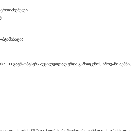
გაერთიანებული
ე
ოპტიმიზაცია
იტის SEO გაუმჯობესება აუცილებლად უნდა გამოიყენოს ხმოვანი ძებნი
ლის জთ. საიტის SEO გაუმჯობესება შეიძლება დაჩქარდეს AI ინსტრუ