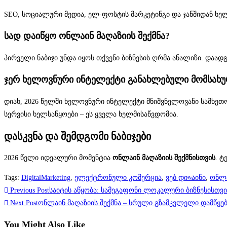
SEO, სოციალური მედია, ელ-ფოსტის მარკეტინგი და ჯანშიდან ხე
სად დაიწყო ონლაინ მაღაზიის შექმნა?
პირველი ნაბიჯი უნდა იყოს თქვენი ბიზნესის ღრმა ანალიზი. დაა
ჯერ ხელოვნური ინტელექტი განახლებული მომსახურ
დიახ, 2026 წელში ხელოვნური ინტელექტი მნიშვნელოვანი სამხეთ
სერვისი ხელსაწყოები – ეს ყველა ხელმისაწვდომია.
დასკვნა და შემდგომი ნაბიჯები
2026 წელი იდეალური მომენტია
ონლაინ მაღაზიის შექმნისთვის
. 
Tags
:
DigitalMarketing
,
ელექტრონული კომერცია
,
ვებ დიজაინი
,
ონლა
Read
Previous Post
საიტის აწყობა: სამეგაფონი ლოკალური ბიზნესისთვი
more
Next Post
ონლაინ მაღაზიის შექმნა – სრული გზამკვლელი დამწყე
articles
You Might Also Like