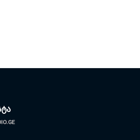
სტა
IO.GE